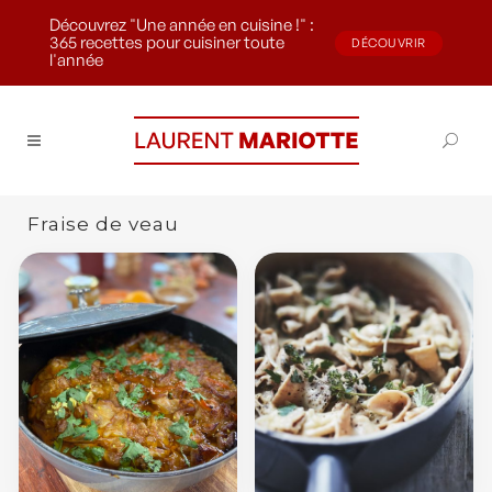
Découvrez "Une année en cuisine !" :
365 recettes pour cuisiner toute
DÉCOUVRIR
l'année
Fraise de veau