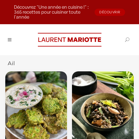
Découvrez "Une année en cuisine !" :
365 recettes pour cuisiner toute
DÉCOUVRIR
l'année
Ail