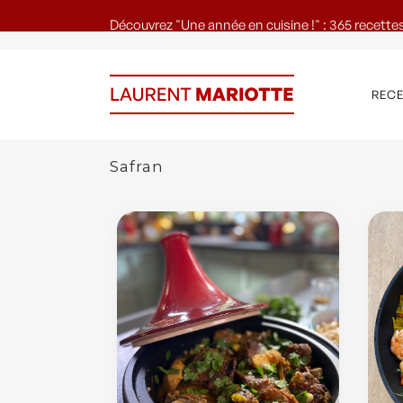
Découvrez "Une année en cuisine !" : 365 recettes
REC
Safran