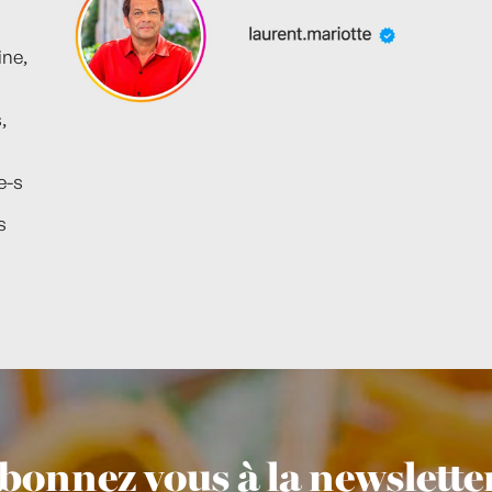
ine,
,
e-s
s
bonnez vous à la newsletter