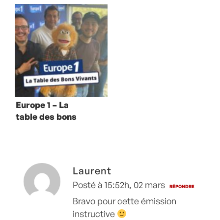
vivants avec
vivants avec
Jean-Philippe
Mory Sacko
Zermati et Julie
Andrieu
Europe 1 – La
table des bons
vivants avec Jeff
Panacloc
Laurent
Posté à 15:52h, 02 mars
RÉPONDRE
Bravo pour cette émission
instructive