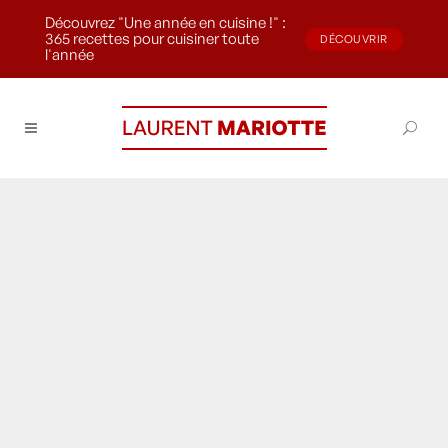
Découvrez "Une année en cuisine !" :
365 recettes pour cuisiner toute
DÉCOUVRIR
l'année