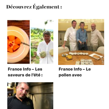
Découvrez Également :
France Info – Les
France Info – Le
saveurs de l’été :
pollen avec
le melon par
Romain Meder et
Édouard Loubet
Alain Coutant