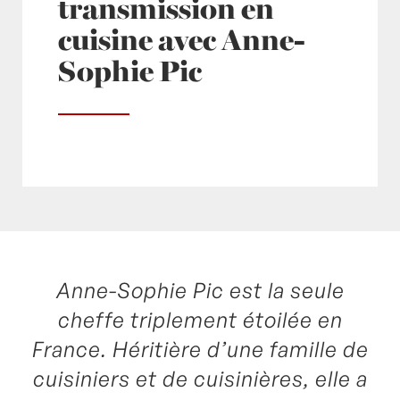
transmission en
cuisine avec Anne-
Sophie Pic
Anne-Sophie Pic est la seule
Posté à 10:52h
in
- Actualités -
,
- Radio -
by
Laurent Mariotte
0 Commentaires
cheffe triplement étoilée en
France. Héritière d’une famille de
cuisiniers et de cuisinières, elle a