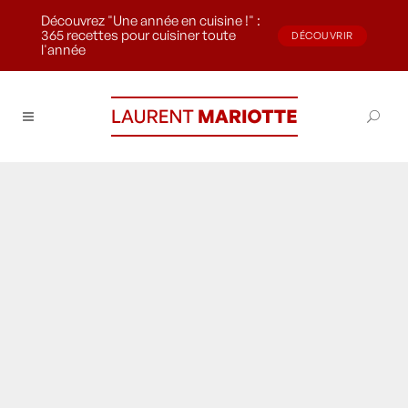
Découvrez "Une année en cuisine !" :
365 recettes pour cuisiner toute
DÉCOUVRIR
l'année