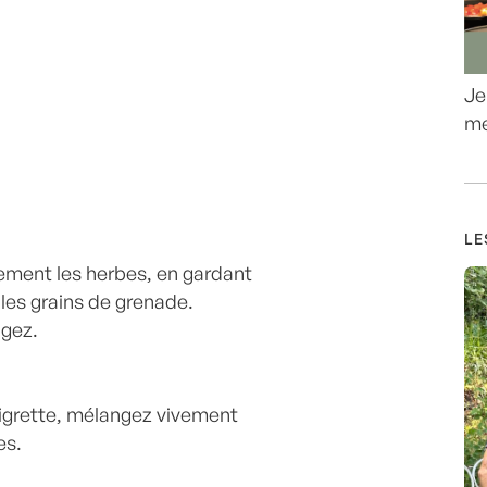
Je
me
LE
inement les herbes, en gardant
les grains de grenade.
ngez.
aigrette, mélangez vivement
es.