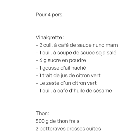
Posté à 21:10h
Pour 4 pers.
in
- Petits plats en équilibr
Betterave
,
Betteraves
,
Citron vert
,
huil
poisson
,
Poissons
,
recette-home
,
Recet
soja
Vinaigrette :
,
Thon
by
Laurent Mariotte
0 Comm
– 2 cuil. à café de sauce nunc mam
– 1 cuil. à soupe de sauce soja salé
– 6 g sucre en poudre
– 1 gousse d’ail haché
– 1 trait de jus de citron vert
– Le zeste d’un citron vert
– 1 cuil. à café d’huile de sésame
Thon:
500 g de thon frais
2 betteraves grosses cuites