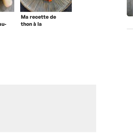
Ma recette de
au-
thon à la
basquaise