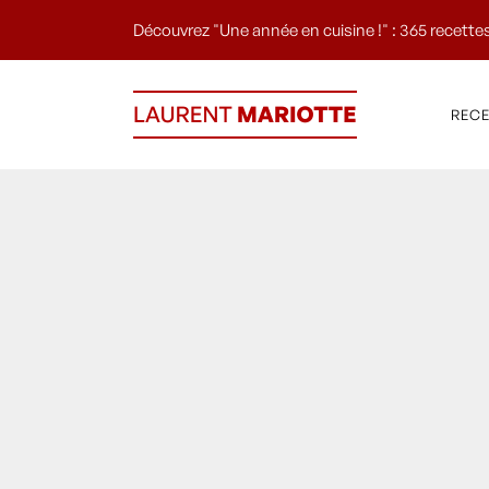
Découvrez "Une année en cuisine !" : 365 recettes
REC