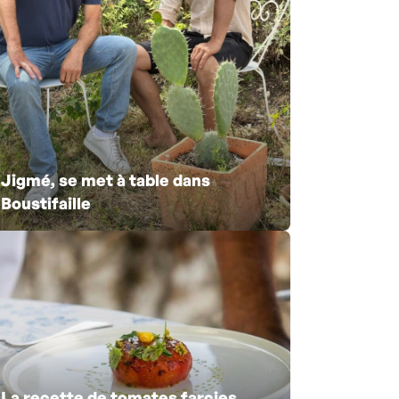
Jigmé, se met à table dans
Boustifaille
La recette de tomates farcies