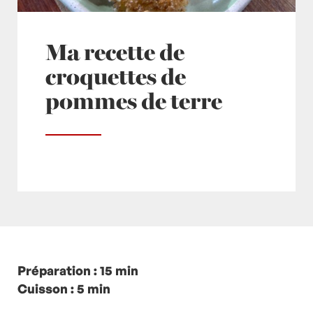
Ma recette de
croquettes de
pommes de terre
Posté à 12:55h
Préparation : 15 min
in
- Petits plats en équilibre -
,
-
Recette -
Cuisson : 5 min
,
- Zero Gaspi
,
chapelure
,
Noisettes
,
Noix de muscade
,
Plat
,
Plats Végétariens
,