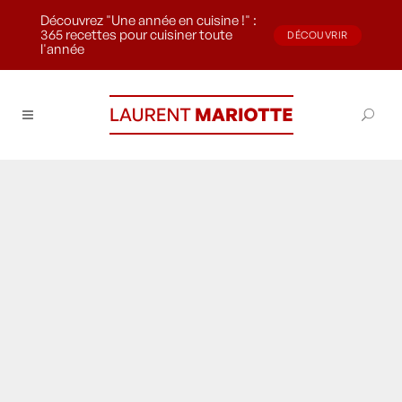
Découvrez "Une année en cuisine !" :
365 recettes pour cuisiner toute
DÉCOUVRIR
l'année