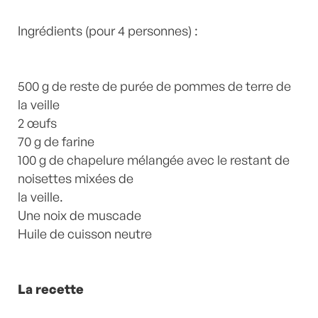
Pommes de terre
,
recette-home
,
weekendboulettes
Ingrédients (pour 4 personnes) :
by
Laurent Mariotte
14
Commentaires
500 g de reste de purée de pommes de terre de
la veille
2 œufs
70 g de farine
100 g de chapelure mélangée avec le restant de
noisettes mixées de
la veille.
Une noix de muscade
Huile de cuisson neutre
La recette