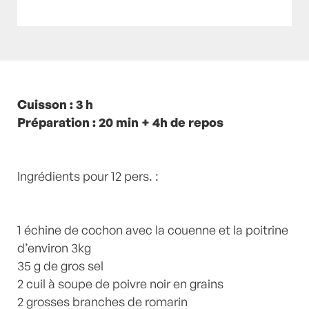
Posté à 11:00h
Cuisson : 3 h
in
- Petits plats en équilibre -
,
-
Recette -
Préparation : 20 min + 4h de repos
,
Corse
,
ETE
,
Persil
,
persil plat
,
Plats
viandes
,
Porc
,
recette-home
,
Romarin
,
Romarin
,
Sauge
,
Viande
,
Viandes
by
Laurent Mariotte
0
Commentaires
Ingrédients pour 12 pers. :
1 échine de cochon avec la couenne et la poitrine
d’environ 3kg
35 g de gros sel
2 cuil à soupe de poivre noir en grains
2 grosses branches de romarin