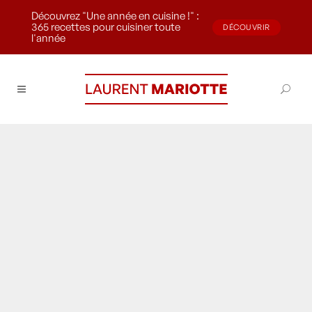
Découvrez "Une année en cuisine !" :
365 recettes pour cuisiner toute
DÉCOUVRIR
l'année