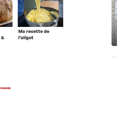
Ma recette de
 &
l’aligot
rre
ÉPONDRE