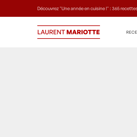
Découvrez "Une année en cuisine !" : 365 recettes
REC