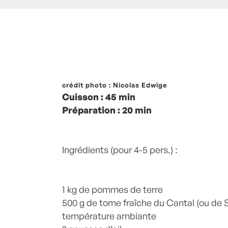
Posté à 13:00h
crédit photo : Nicolas Edwige
in
- Grand Classique
,
- Pe
Cuisson : 45 min
Recette -
,
Ail
,
Cantal
,
Jambon d'Auverg
Préparation : 20 min
terre
,
Pommes de terre
,
pommes de ter
by
Laurent Mariotte
1 Commentaire
Ingrédients (pour 4-5 pers.) :
1 kg de pommes de terre
500 g de tome fraîche du Cantal (ou de 
température ambiante