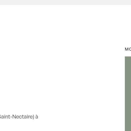
tits plats en équilibre -
,
-
MO
ne
,
Plat
,
Plats
,
Pomme de
res
,
recette-home
,
saindoux
Saint-Nectaire) à