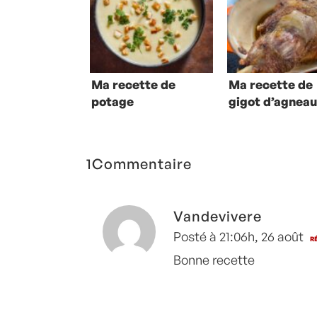
Ma recette de
Ma recette de
potage
gigot d’agneau
parmentier
pommes de te
boulangères
1Commentaire
Vandevivere
Posté à 21:06h, 26 août
R
Bonne recette