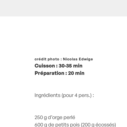
Posté à 10:06h
crédit photo : Nicolas Edwige
in
- Petits plats en équilib
Cuisson : 30-35 min
Parmesan
,
Petit pois
,
recette-home
by
Préparation : 20 min
Commentaire
Ingrédients (pour 4 pers.) :
250 g d’orge perlé
600 g de petits pois (200 g écossés)