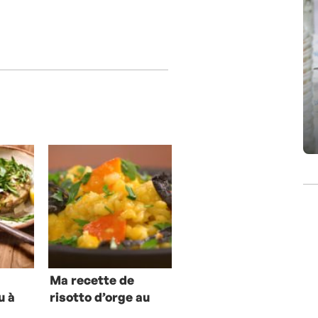
Ma recette de
u à
risotto d’orge au
potimarron et