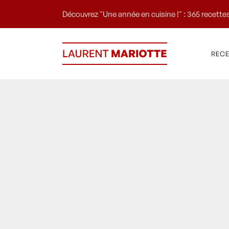
Découvrez "Une année en cuisine !" : 365 recettes
REC