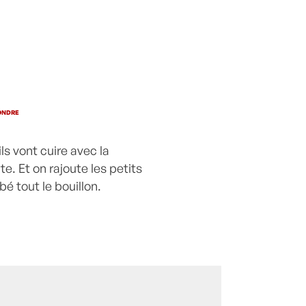
trompettes de la
mort
ONDRE
ls vont cuire avec la
te. Et on rajoute les petits
é tout le bouillon.