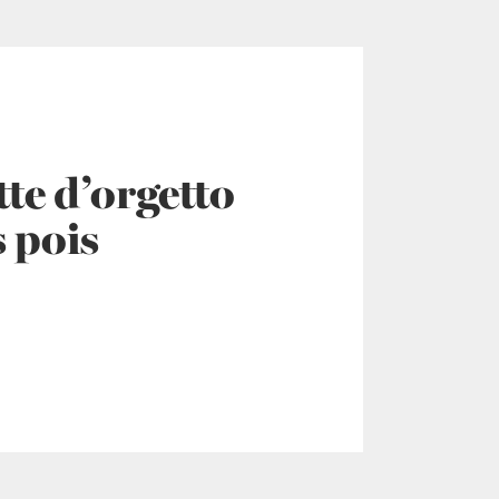
te d’orgetto
s pois