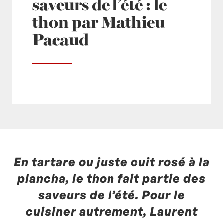
saveurs de l’été : le
thon par Mathieu
Pacaud
En tartare ou juste cuit rosé à la
Posté à 09:25h
in
- Actualités -
,
- Radio -
by
Laurent Mariotte
0 Commentaires
plancha, le thon fait partie des
saveurs de l’été. Pour le
cuisiner autrement, Laurent