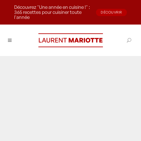
Découvrez "Une année en cuisine !" :
365 recettes pour cuisiner toute
DÉCOUVRIR
l'année