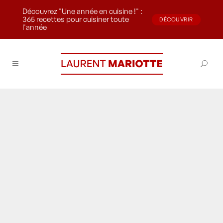
Découvrez "Une année en cuisine !" :
365 recettes pour cuisiner toute
DÉCOUVRIR
l'année