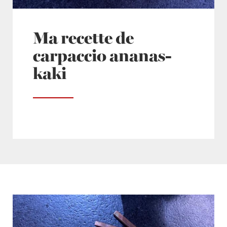
Ma recette de
carpaccio ananas-
kaki
Posté à 11:55h
in
- Express
,
- NOEL -
,
- Pas cher !
,
- Petits plats en équilibre -
,
Ananas
,
Carpaccio
,
Cru
,
Desserts
,
DETOX !
,
Fruits exotiques
,