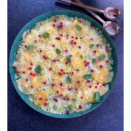
Grenade
,
HIVER
,
kaki
,
Kakis
,
recette-home
,
Thé
by
Laurent Mariotte
0 Commentaires