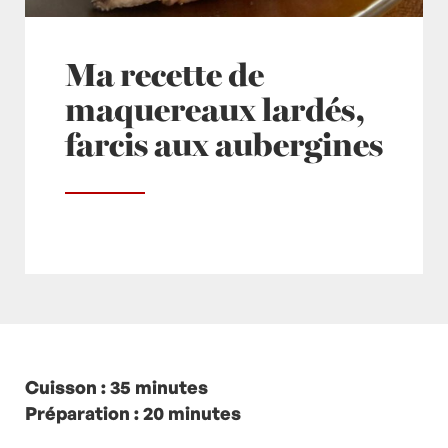
Ma recette de
maquereaux lardés,
farcis aux aubergines
Posté à 15:42h
Cuisson : 35 minutes
in
- Petits plats en équilibre -
,
-
Recette -
Préparation : 20 minutes
,
Aubergine
,
Aubergines
,
ETE
,
Lard
,
Maqueraux
,
Maquereau
,
maquereaux
,
Plat
,