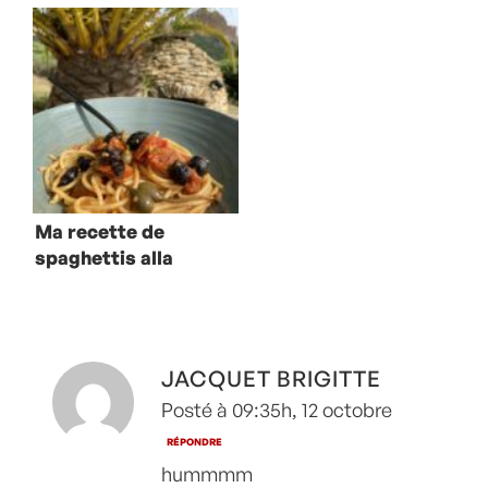
groseilles à
choux de
maquereau,
Bruxelles
salade de
concombres
Ma recette de
spaghettis alla
puttanesca
JACQUET BRIGITTE
Posté à 09:35h, 12 octobre
RÉPONDRE
hummmm