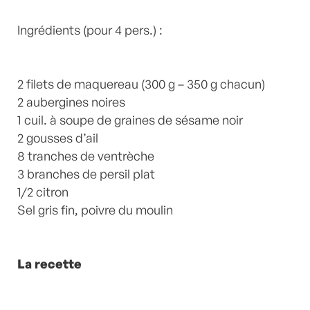
Plats
,
poisson
,
Poissons
,
recette-home
,
Sésame
by
Ingrédients (pour 4 pers.) :
Laurent Mariotte
1 Commentaire
2 filets de maquereau (300 g – 350 g chacun)
2 aubergines noires
1 cuil. à soupe de graines de sésame noir
2 gousses d’ail
8 tranches de ventrèche
3 branches de persil plat
1/2 citron
Sel gris fin, poivre du moulin
La recette