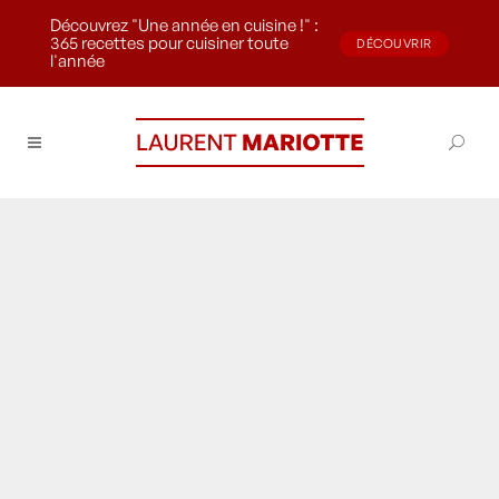
Découvrez "Une année en cuisine !" :
365 recettes pour cuisiner toute
DÉCOUVRIR
l'année