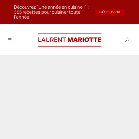
Découvrez "Une année en cuisine !" :
365 recettes pour cuisiner toute
DÉCOUVRIR
l'année