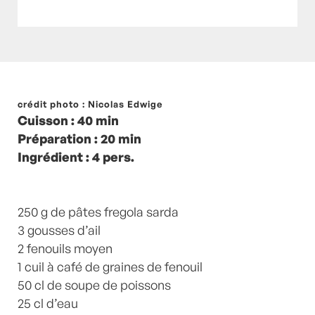
Posté à 15:23h
crédit photo : Nicolas Edwige
in
- Petits plats en équilibre -
,
-
Cuisson : 40 min
Recette -
,
Fenouil
,
Piment
,
Plat
,
Plats
,
recette-
Préparation : 20 min
home
,
Vin blanc
by
Laurent Mariotte
0
Ingrédient : 4 pers.
Commentaires
250 g de pâtes fregola sarda
3 gousses d’ail
2 fenouils moyen
1 cuil à café de graines de fenouil
50 cl de soupe de poissons
25 cl d’eau