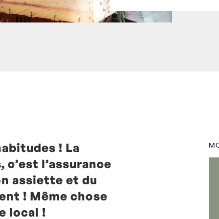
habitudes ! La
t Mariotte
0 Commentaires
MO
, c’est l’assurance
n assiette et du
ment ! Même chose
e local !