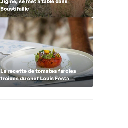
Jigmé, se met à table dans
Boustifaille
La recette de tomates farcies
froides du chef Louis Festa