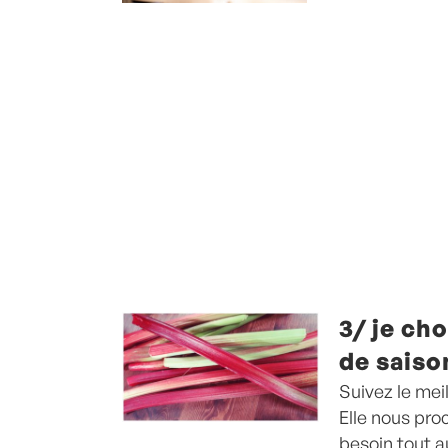
3/ je ch
de saiso
Suivez le meil
Elle nous pro
besoin tout a