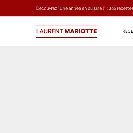
Découvrez "Une année en cuisine !" : 365 recettes
REC