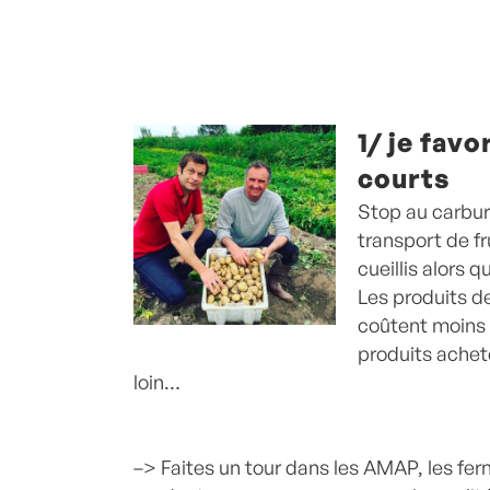
1/ je favo
courts
Stop au carbura
transport de f
cueillis alors q
Les produits d
coûtent moins
produits achet
loin…
–> Faites un tour dans les AMAP, les fe