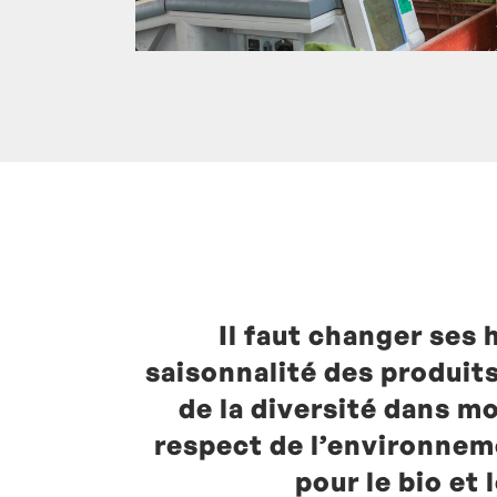
Il faut changer ses 
Posté à 14:36h
in
- Actualités -
by
Lauren
saisonnalité des produits
de la diversité dans mo
respect de l’environne
pour le bio et l