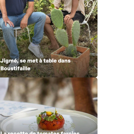
Jigmé, se met à table dans
Boustifaille
La recette de tomates farcies