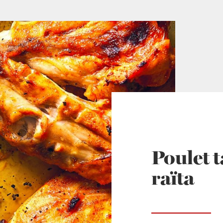
Poulet t
raïta