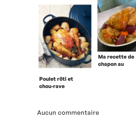
Ma recette de
chapon au
riesling et
légumes d’hiv
Poulet rôti et
chou-rave
Aucun commentaire