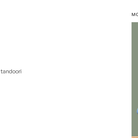
by
Laurent Mariotte
0
MO
 tandoori