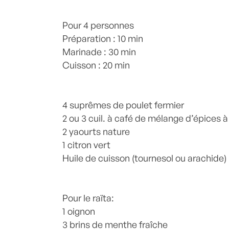
Posté à 17:39h
Pour 4 personnes
in
Poulet
,
weekendpoulet
Commentaires
Préparation : 10 min
Marinade : 30 min
Cuisson : 20 min
4 suprêmes de poulet fermier
2 ou 3 cuil. à café de mélange d’épices à
2 yaourts nature
1 citron vert
Huile de cuisson (tournesol ou arachide)
Pour le raïta:
1 oignon
3 brins de menthe fraîche