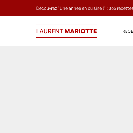
Découvrez "Une année en cuisine !" : 365 recettes
REC