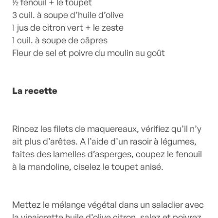
Commentaires
½ fenouil + le toupet
3 cuil. à soupe d’huile d’olive
1 jus de citron vert + le zeste
1 cuil. à soupe de câpres
Fleur de sel et poivre du moulin au goût
La recette
Rincez les filets de maquereaux, vérifiez qu’il n’y
ait plus d’arêtes. A l’aide d’un rasoir à légumes,
faites des lamelles d’asperges, coupez le fenouil
à la mandoline, ciselez le toupet anisé.
Mettez le mélange végétal dans un saladier avec
la vinaigrette huile d’olive citron, salez et poivrez.