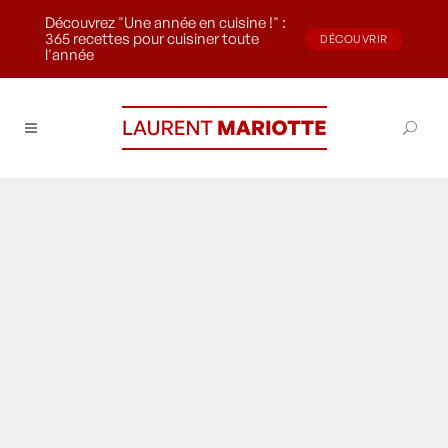
Découvrez "Une année en cuisine !" :
365 recettes pour cuisiner toute
DÉCOUVRIR
l'année