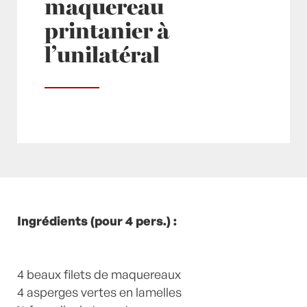
maquereau
printanier à
l’unilatéral
Posté à 10:00h
Ingrédients (pour 4 pers.) :
in
- Petits plats en équilibre -
,
-
Recette -
,
Asperges
,
Câpres
,
Citron
,
Début
Printemps
,
Fenouil
,
huile
,
maquereaux
,
Plats
,
poissons de printemps
4 beaux filets de maquereaux
,
Poivre
,
Printemps
,
recette-home
4 asperges vertes en lamelles
,
sel
by
Laurent Mariotte
3