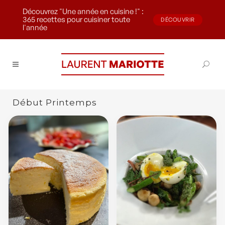
Découvrez "Une année en cuisine !" :
365 recettes pour cuisiner toute
DÉCOUVRIR
l'année
Début Printemps