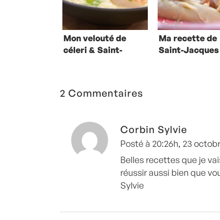
Mon velouté de
Ma recette de
céleri & Saint-
Saint-Jacques
Jacques
snackées et
purée aux
marrons
2 Commentaires
Corbin Sylvie
Posté à 20:26h, 23 octob
Belles recettes que je va
réussir aussi bien que vo
Sylvie