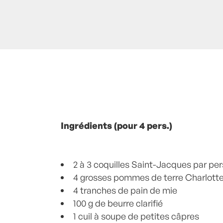
Posté à 11:15h
Ingrédients (pour 4 pers.)
in
- NOEL -
,
Saint-Jacque
Commentaires
2 à 3 coquilles Saint-Jacques par pe
4 grosses pommes de terre Charlott
4 tranches de pain de mie
100 g de beurre clarifié
1 cuil à soupe de petites câpres