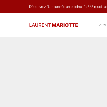
Découvrez "Une année en cuisine !" : 365 recettes
REC