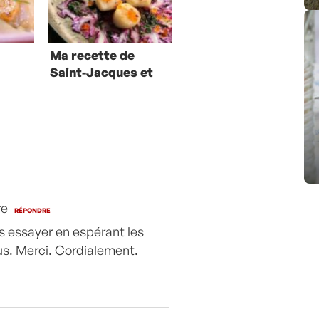
Ma recette de
Saint-Jacques et
carpaccio de
chou-fleur violet
re
RÉPONDRE
is essayer en espérant les
us. Merci. Cordialement.