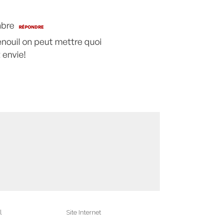
mbre
RÉPONDRE
enouil on peut mettre quoi
 envie!