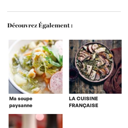
Découvrez Également :
Ma soupe
LA CUISINE
paysanne
FRANÇAISE
POUR TOUS : le
petit salé aux
lentilles