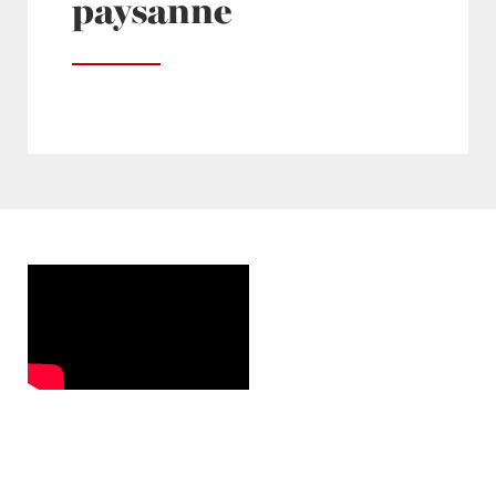
paysanne
Posté à 14:45h
in
24
,
Carotte
,
Choux
,
FROID-
page
,
Poireaux
,
Saucisse de Morteau
,
Soupes
by
Laurent Mariotte
2 Commentaires