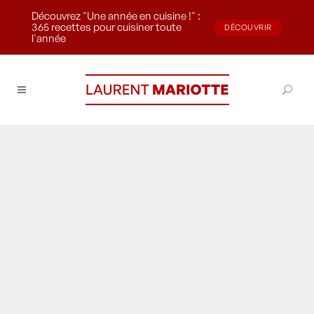
Découvrez "Une année en cuisine !" :
365 recettes pour cuisiner toute
DÉCOUVRIR
l'année