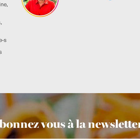
ine,
,
e-s
s
bonnez vous à la newsletter