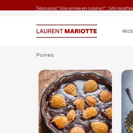
Découvrez "Une année en cuisine !" : 365 recettes
REC
Poires