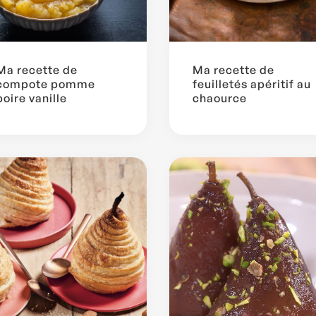
Ma recette de
Ma recette de
compote pomme
feuilletés apéritif au
poire vanille
chaource