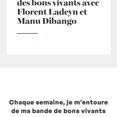
des bons vivants avec
Florent Ladeyn et
Manu Dibango
Posté à 12:53h
in
- Actualités -
,
europe1
by
Laurent Mariotte
0 Commentaires
Chaque semaine, je m’entoure
de ma bande de bons vivants