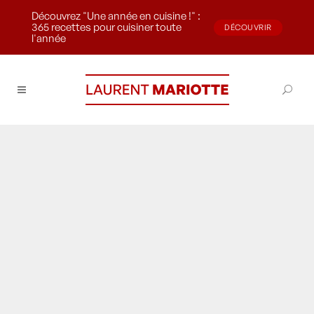
Découvrez "Une année en cuisine !" :
365 recettes pour cuisiner toute
DÉCOUVRIR
l'année