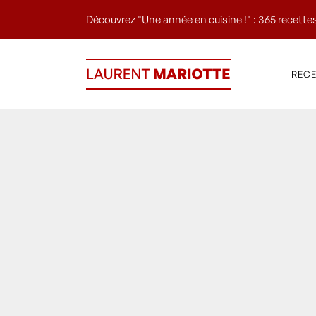
Découvrez "Une année en cuisine !" : 365 recettes
REC