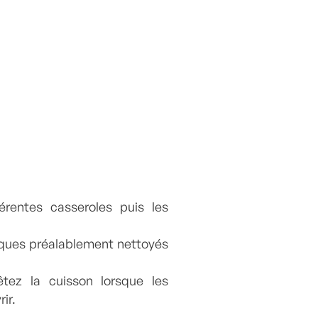
érentes casseroles puis les
usques préalablement nettoyés
êtez la cuisson lorsque les
ir.