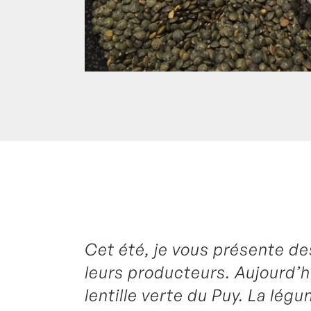
Cet été, je vous présente des
Posté à 13:23h
in
- Radio -
,
Bulot
,
Coque
Palourde
by
Laurent Mariotte
0 Comme
leurs producteurs. Aujourd’h
lentille verte du Puy. La légu