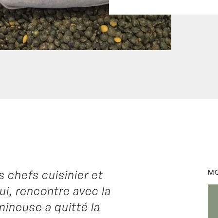
 chefs cuisinier et
s
,
Gaspacho
,
Lentille
,
MO
ntaires
ui, rencontre avec la
mineuse a quitté la