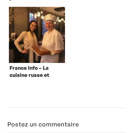
Bigorre et l’art de
fêtes avec
la braise en plein
Christian
air
Constant
France Info – La
cuisine russe et
le Michelin 2018
Postez un commentaire