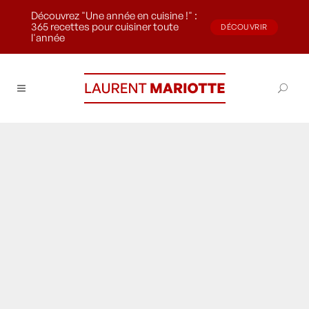
Découvrez "Une année en cuisine !" :
365 recettes pour cuisiner toute
DÉCOUVRIR
l'année