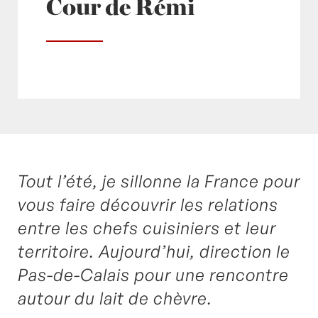
Cour de Rémi
Tout l’été, je sillonne la France pour
Posté à 12:41h
in
- Radio -
,
Chèvre
,
Lait de chèvre
by
Laurent Mariotte
0 Commentaires
vous faire découvrir les relations
entre les chefs cuisiniers et leur
territoire. Aujourd’hui, direction le
Pas-de-Calais pour une rencontre
autour du lait de chèvre.