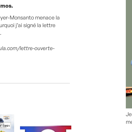
lmos.
 Bayer-Monsanto menace la
quoi j’ai signé la lettre
.
ula.com/lettre-ouverte-
Je
me