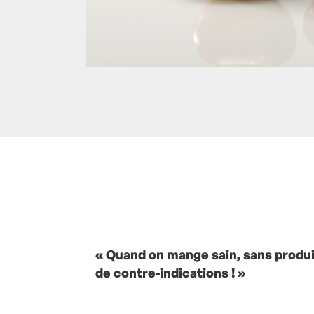
Posté à 18:19h
in
- Actualités -
by
Lauren
« Quand on mange sain, sans produi
de contre-indications ! »