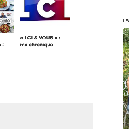
LE
« LCI & VOUS » :
 !
ma chronique
cuisine et
alimentation