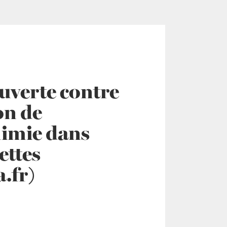
ouverte contre
on de
himie dans
ettes
.fr)