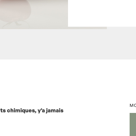
t Mariotte
0 Commentaires
MO
ts chimiques, y’a jamais