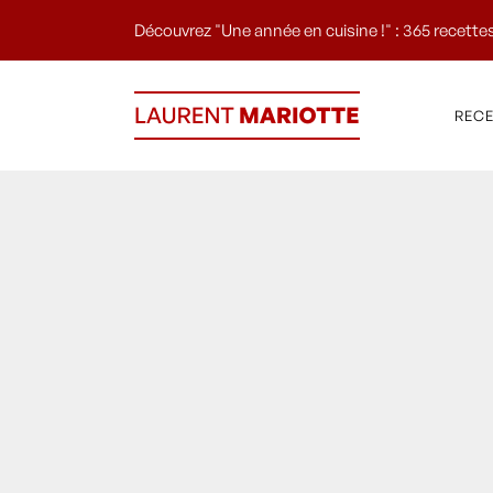
Découvrez "Une année en cuisine !" : 365 recettes
REC