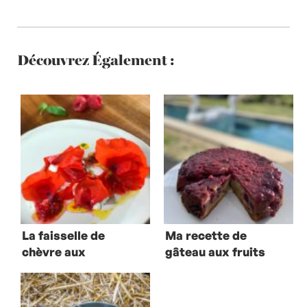
Découvrez Également :
La faisselle de
Ma recette de
chèvre aux
gâteau aux fruits
framboises
rouges à la
d’Alexandre
plancha
Gauthier