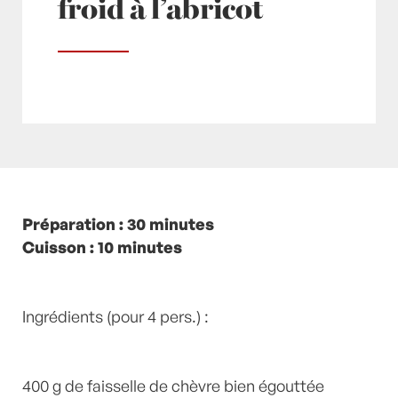
froid à l’abricot
Posté à 10:59h
Préparation : 30 minutes
in
- Petits plats en équilibre -
,
-
Recette -
Cuisson : 10 minutes
,
Abricot
,
abricots
,
Desserts
,
Faisselle
,
Framboise
,
Framboises
,
Miel
,
recette-home
,
Verveine
by
Laurent Mariotte
0 Commentaires
Ingrédients (pour 4 pers.) :
400 g de faisselle de chèvre bien égouttée