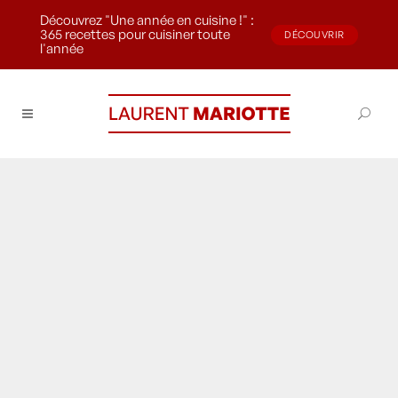
Découvrez "Une année en cuisine !" :
365 recettes pour cuisiner toute
DÉCOUVRIR
l'année