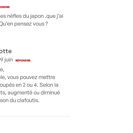
PONDRE
es nèfles du japon .que j’ai
 Qu’en pensez vous ?
otte
9 juin
RÉPONDRE
e,
ble, vous pouvez mettre
oupés en 2 ou 4. Selon la
uits, augmenté ou diminué
son du clafoutis.