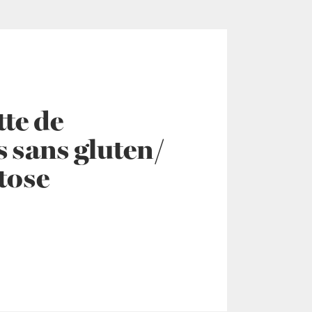
tte de
s sans gluten/
tose