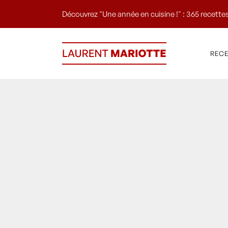
Découvrez "Une année en cuisine !" : 365 recettes
REC