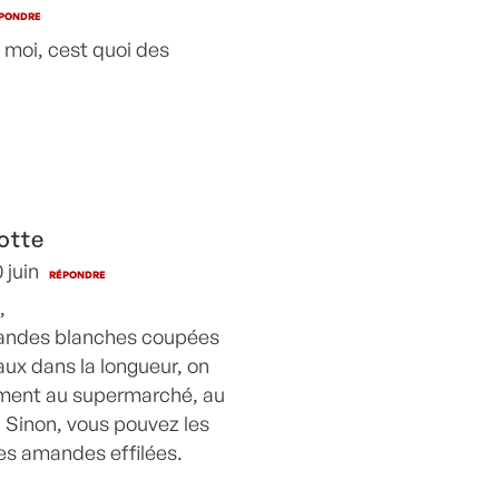
PONDRE
 moi, cest quoi des
otte
 juin
RÉPONDRE
,
andes blanches coupées
ux dans la longueur, on
lement au supermarché, au
. Sinon, vous pouvez les
es amandes effilées.