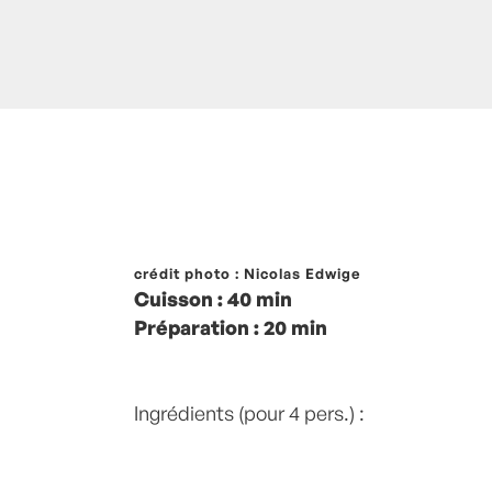
Posté à 21:10h
crédit photo : Nicolas Edwige
in
- Petits plats en équilibr
Cuisson : 40 min
cerises
,
Desserts
,
farine de riz
,
farine de
Préparation : 20 min
recette-home
,
sans gluten
,
Sucre
by
Lau
Commentaires
Ingrédients (pour 4 pers.) :