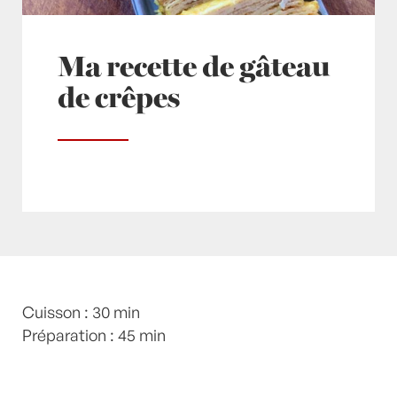
Ma recette de gâteau
de crêpes
Posté à 10:00h
Cuisson : 30 min
in
- Grand Classique
,
- Pas cher !
,
- Petits plats en équilibre -
Préparation : 45 min
,
- Recette -
,
Crêpes
,
Desserts
,
recette-home
by
Laurent Mariotte
4
Commentaires