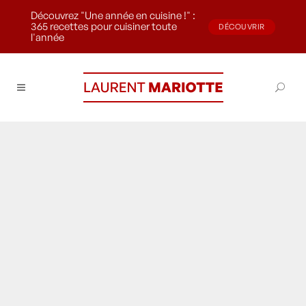
Découvrez "Une année en cuisine !" :
365 recettes pour cuisiner toute
DÉCOUVRIR
l'année