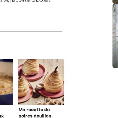
ante, nappé de chocolat
Ma recette de
ux
poires douillon