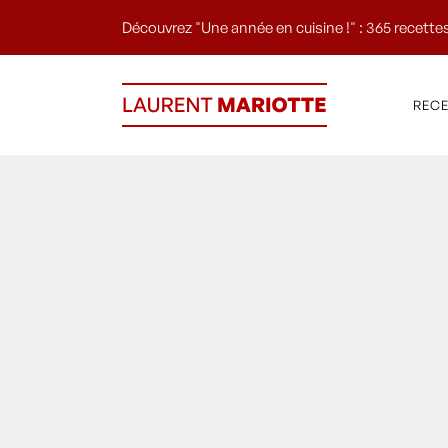
Découvrez "Une année en cuisine !" : 365 recettes
REC