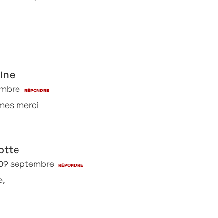
ine
embre
RÉPONDRE
mes merci
otte
 09 septembre
RÉPONDRE
e,