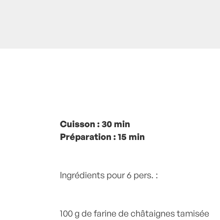
Posté à 13:00h
Cuisson : 30 min
in
- Petits plats en équilib
châtaigne
Préparation : 15 min
,
Poire
,
recette-home
by
Laure
Commentaires
Ingrédients pour 6 pers. :
100 g de farine de châtaignes tamisée