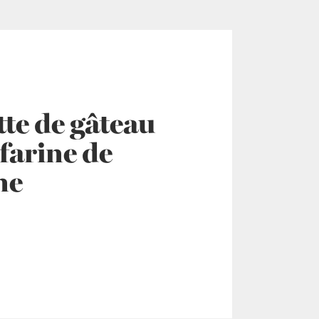
tte de gâteau
 farine de
ne