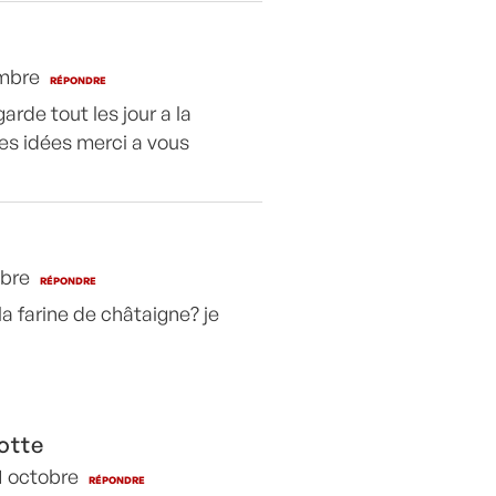
embre
RÉPONDRE
garde tout les jour a la
es idées merci a vous
mbre
RÉPONDRE
la farine de châtaigne? je
otte
01 octobre
RÉPONDRE