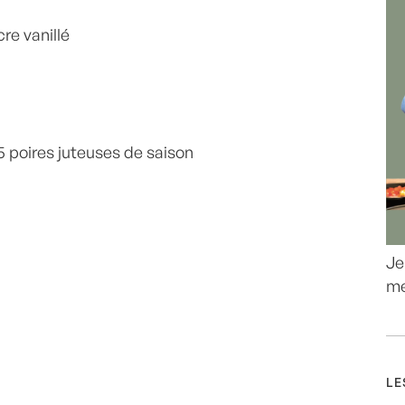
re vanillé
5 poires juteuses de saison
Je
me
LE