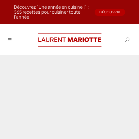
Découvrez "Une année en cuisine !" :
365 recettes pour cuisiner toute
DÉCOUVRIR
l'année