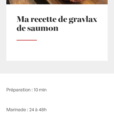
Ma recette de gravlax
de saumon
Posté à 20:00h
Préparation : 10 min
in
- Grand Classique
,
- Petits
plats en équilibre -
,
- Recette -
,
Poivre
,
recette-
home
,
Saumon
,
sel
,
Sucre
,
Verveine
by
Laurent
Mariotte
Marinade : 24 à 48h
5 Commentaires