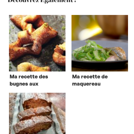
Ma recette des
Ma recette de
bugnes aux
maquereau
agrumes
printanier à
l’unilatéral