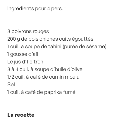
poivrons
,
recette-home
,
Tahini
by
Laurent
Ingrédients pour 4 pers. :
Mariotte
0 Commentaires
3 poivrons rouges
200 g de pois chiches cuits égouttés
1 cuil. à soupe de tahini (purée de sésame)
1 gousse d’ail
Le jus d’1 citron
3 à 4 cuil. à soupe d’huile d’olive
1/2 cuil. à café de cumin moulu
Sel
1 cuil. à café de paprika fumé
La recette