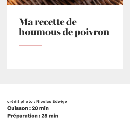
Ma recette de
houmous de poivron
Posté à 10:14h
crédit photo : Nicolas Edwige
in
- Petits plats en équilibre -
,
-
Cuisson : 20 min
Recette -
,
à emporter
,
Ail
,
ail
,
Ail
,
Apéritif
,
Apéro
,
Préparation : 25 min
Cumin
,
ETE
,
Huile d'olive
,
Jus de citron
,
paprika
fumé
,
pois chiche
,
Pois chiches
,
Poivron
,