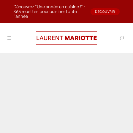
Découvrez "Une année en cuisine !" :
365 recettes pour cuisiner toute
DÉCOUVRIR
l'année