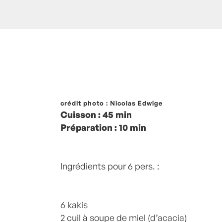
Posté à 21:00h
crédit photo : Nicolas Edwige
in
- Petits plats en équilib
Cuisson : 45 min
Baies roses
,
Citron
,
Desserts
,
HIVER
,
kak
Préparation : 10 min
by
Laurent Mariotte
8 Commentaires
Ingrédients pour 6 pers. :
6 kakis
2 cuil à soupe de miel (d’acacia)