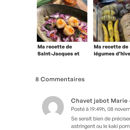
Ma recette de
Ma recette de
Saint-Jacques et
légumes d’hiv
carpaccio de
façon hasselb
chou-fleur violet
8 Commentaires
Chavet jabot Marie
Posté à 19:49h, 08 nove
Se serait bien de préciser
astringent ou le kaki po