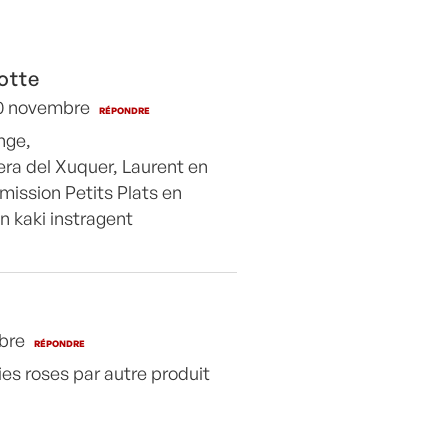
otte
10 novembre
RÉPONDRE
nge,
bera del Xuquer, Laurent en
mission Petits Plats en
un kaki instragent
bre
RÉPONDRE
es roses par autre produit