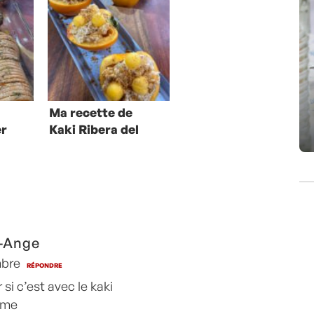
Ma recette de
er
Kaki Ribera del
ack
Xùquer farci au
mascarpone et
spéculos
 -Ange
mbre
RÉPONDRE
 si c’est avec le kaki
mme