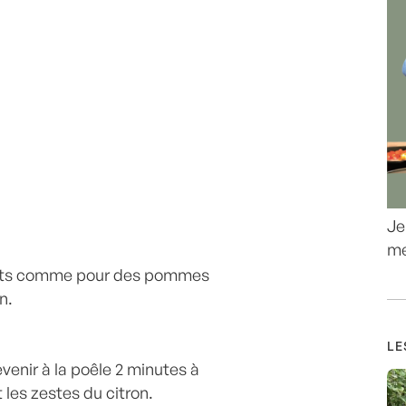
Je
me
fruits comme pour des pommes
n.
LE
evenir à la poêle 2 minutes à
t les zestes du citron.