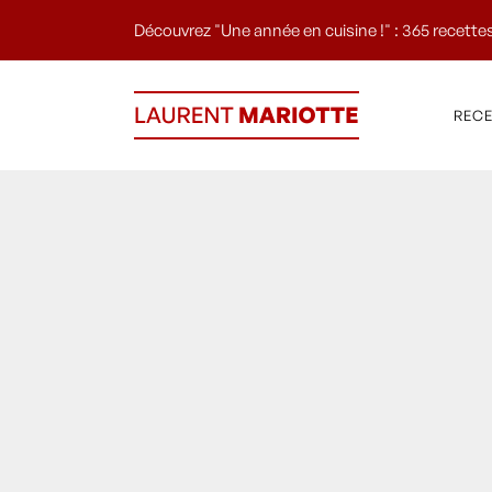
Découvrez "Une année en cuisine !" : 365 recettes
REC