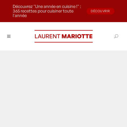
Découvrez "Une année en cuisine !" :
365 recettes pour cuisiner toute
DÉCOUVRIR
l'année