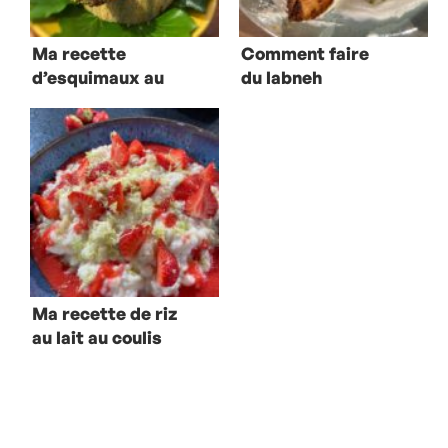
Ma recette
Comment faire
d’esquimaux au
du labneh
melon et au
libanais maison ?
concombre-
menthe
Ma recette de riz
au lait au coulis
de fraises