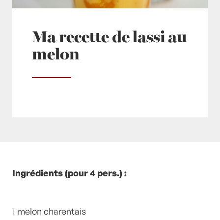
Ma recette de lassi au
melon
Posté à 22:08h
Ingrédients (pour 4 pers.) :
in
- Petits plats en équilibre -
,
-
Recette -
,
Cardamome
,
Desserts
,
Lait
,
Melon
,
Melons
by
Laurent Mariotte
0 Commentaires
1 melon charentais