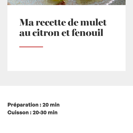
Ma recette de mulet
au citron et fenouil
Posté à 11:51h
Préparation : 20 min
in
- Petits plats en équilibre -
,
-
Recette -
Cuisson : 20-30 min
,
Câpre
,
Câpres
,
Céleri
,
Citron
,
Fenouil
,
Huile d'olive
,
Mulet
,
Olive
,
Olives
,
Plat
,
Plats
,
poisson
,
Poissons
,
Raisins secs
,
recette-home
,