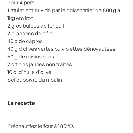
Sauce
Pour 4 pers.
by
Laurent Mariotte
2 Commentaires
1 mulet entier vidé par le poissonnier de 800 g à
1kg environ
2 gros bulbes de fenouil
2 branches de céleri
40 g de câpres
40 g d’olives vertes ou violettes dénoyautées
50 g de raisins secs
2 citrons jaunes non traités
10 cl d’huile d’olive
Sel et poivre du moulin
La recette
Préchauffez le four à 180°C.