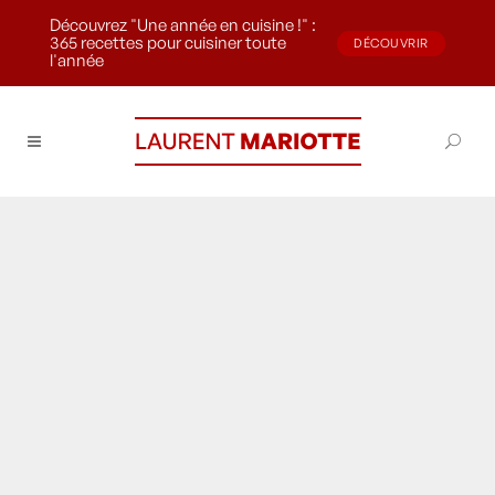
Découvrez "Une année en cuisine !" :
365 recettes pour cuisiner toute
DÉCOUVRIR
l'année