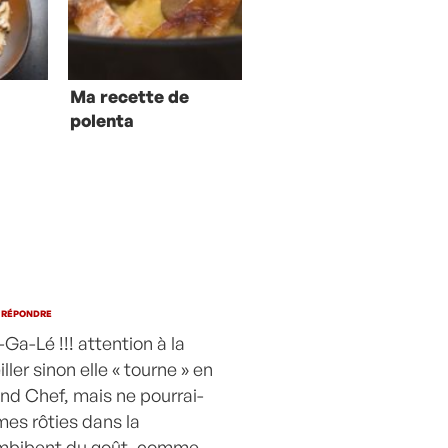
Ma recette de
polenta
e
crémeuse aux
cèpes
RÉPONDRE
Ga-Lé !!! attention à la
ller sinon elle « tourne » en
rand Chef, mais ne pourrai-
es rôties dans la
s’imbibent du goût, comme