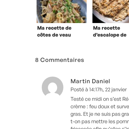
Ma recette de
Ma recette
côtes de veau
d’escalope de
aux champignons
veau à la crèm
et à la crème
8 Commentaires
Martin Daniel
Posté à 14:17h, 22 janvier
Testé ce midi on s’est Ré-
crème : feu doux et survei
gras. Et je ne suis pas g
t-on pas mettre les pomm
fricassée afin qu’elles 