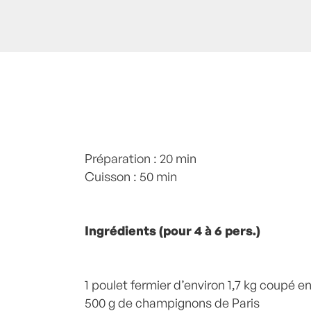
Posté à 11:00h
Préparation : 20 min
in
- Petits plats en équilibr
Champignon
Cuisson : 50 min
,
Champignons
,
cidre
,
Crè
Plats viandes
,
Pommes
,
Poulet
,
recette
8 Commentaires
Ingrédients (pour 4 à 6 pers.)
1 poulet fermier d’environ 1,7 kg coupé 
500 g de champignons de Paris