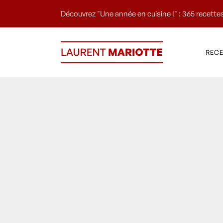
Découvrez "Une année en cuisine !" : 365 recettes
REC