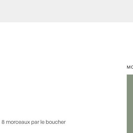
e -
,
- Recette -
,
Calvados
,
MO
me
,
échalote
,
Plat
,
Plats
,
-home
by
Laurent Mariotte
en 8 morceaux par le boucher