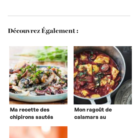
Découvrez Également :
Ma recette des
Mon ragoût de
chipirons sautés
calamars au
à l’encre à la
chorizo
plancha