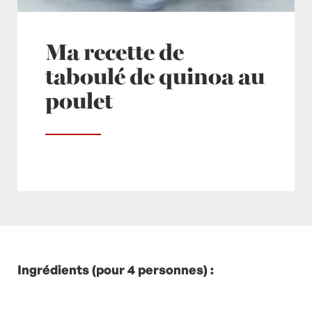
Ma recette de
taboulé de quinoa au
poulet
Posté à 18:45h
Ingrédients (pour 4 personnes) :
in
- Petits plats en équilibre -
,
-
Recette -
by
Laurent Mariotte
0 Commentaires