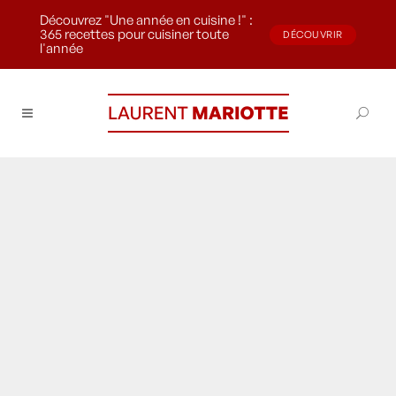
Découvrez "Une année en cuisine !" :
365 recettes pour cuisiner toute
DÉCOUVRIR
l'année