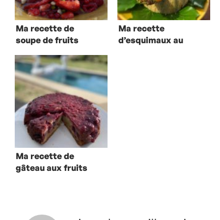
Ma recette de
Ma recette
soupe de fruits
d’esquimaux au
bourguignonne
melon et au
concombre-
menthe
Ma recette de
gâteau aux fruits
rouges à la
plancha