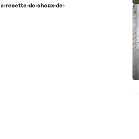
a-recette-de-choux-de-