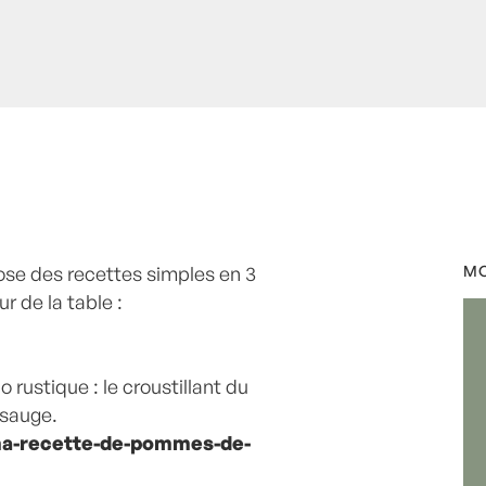
ose des recettes simples en 3
eils, mes coups de coeur,
MO
ur de la table :
mmentaires
rio rustique : le croustillant du
 sauge.
ma-recette-de-pommes-de-