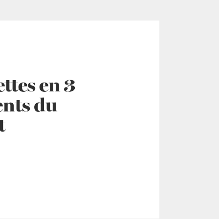
ttes en 3
ents du
t