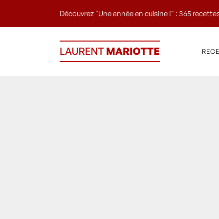
Découvrez "Une année en cuisine !" : 365 recettes
REC