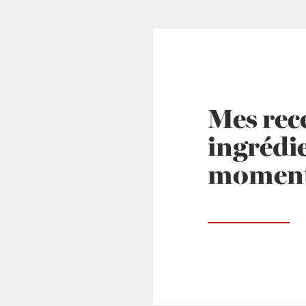
Mes rece
ingrédi
momen