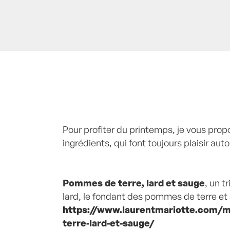
Posté à 22:56h
Pour profiter du printemps, je vous prop
in
- Actualités -
,
Mes cons
mes astuces
ingrédients, qui font toujours plaisir auto
by
Laurent Mariotte
0 Co
Pommes de terre, lard et sauge
, un t
lard, le fondant des pommes de terre et
https://www.laurentmariotte.com/
terre-lard-et-sauge/