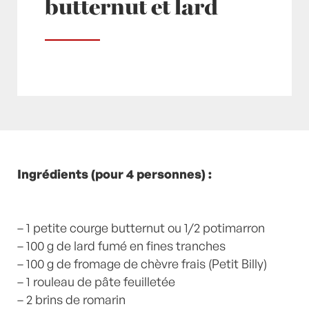
butternut et lard
Posté à 15:27h
Ingrédients (pour 4 personnes) :
in
- Recette -
,
Butternut
,
Chèvre
,
Courge
,
Entrées
,
Lard
,
Porc
,
Romarin
,
Tarte
,
Viandes
,
week-end tartes !
by
Laurent Mariotte
– 1 petite courge butternut ou 1/2 potimarron
6 Commentaires
– 100 g de lard fumé en fines tranches
– 100 g de fromage de chèvre frais (Petit Billy)
– 1 rouleau de pâte feuilletée
– 2 brins de romarin