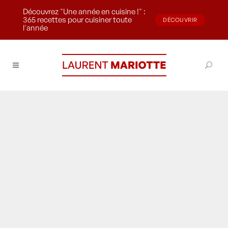
Découvrez "Une année en cuisine !" :
365 recettes pour cuisiner toute
DÉCOUVRIR
l'année