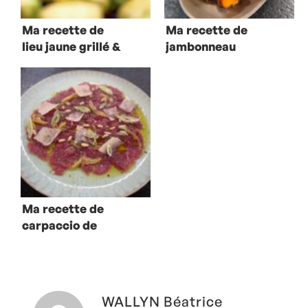
Ma recette de
Ma recette de
lieu jaune grillé &
jambonneau
choux de
laqué et panures
Bruxelles
aux herbes
Ma recette de
carpaccio de
veau, citron &
romarin
WALLYN Béatrice