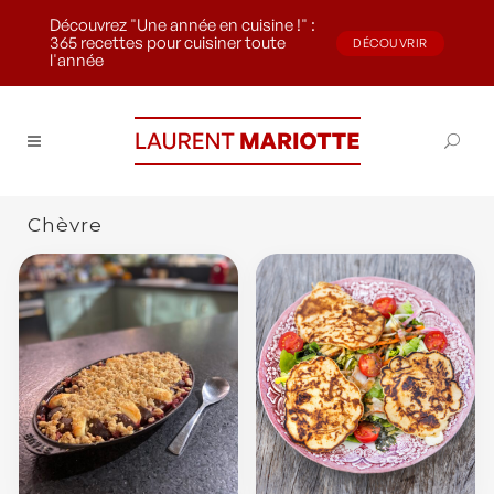
Découvrez "Une année en cuisine !" :
365 recettes pour cuisiner toute
DÉCOUVRIR
l'année
Chèvre