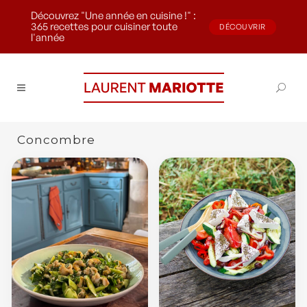
Découvrez "Une année en cuisine !" :
365 recettes pour cuisiner toute
DÉCOUVRIR
l'année
Concombre