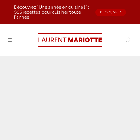
Découvrez "Une année en cuisine !" :
365 recettes pour cuisiner toute
DÉCOUVRIR
l'année