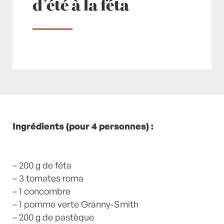
d’été à la féta
Posté à 17:47h
Ingrédients (pour 4 personnes) :
in
- Recette -
,
Canicule
,
Citron
,
Concombre
,
Entrée
,
Féta
,
Menthe
,
Pastèque
,
Persil
,
Plats Végétariens
,
Tomate
,
Tomates
by
Laurent Mariotte
– 200 g de féta
0 Commentaires
– 3 tomates roma
– 1 concombre
– 1 pomme verte Granny-Smith
– 200 g de pastèque