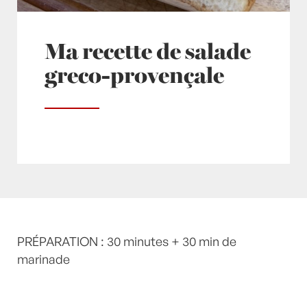
Ma recette de salade
greco-provençale
Posté à 21:10h
PRÉPARATION : 30 minutes + 30 min de
in
- Petits plats en équilibre -
,
-
Recette -
marinade
,
Concombre
,
Entrée
,
Entrées
,
ETE
,
Féta
,
fougasse
,
FRAIS
,
Huile d'olive
,
Olive
,
Olives
,
Origan
,
recette-home
,
Salade
,
Salades
,
salades