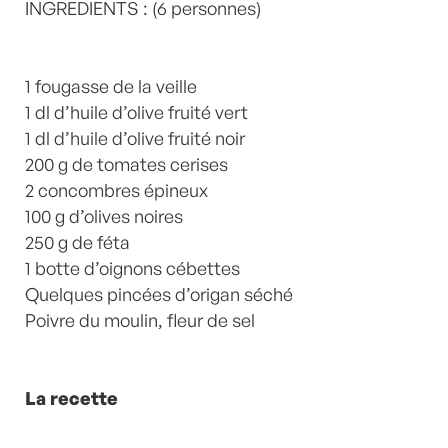
d'été
INGREDIENTS : (6 personnes)
,
Tomate
,
Tomates
,
Végétarien
by
Laurent
Mariotte
0 Commentaires
1 fougasse de la veille
1 dl d’huile d’olive fruité vert
1 dl d’huile d’olive fruité noir
200 g de tomates cerises
2 concombres épineux
100 g d’olives noires
250 g de féta
1 botte d’oignons cébettes
Quelques pincées d’origan séché
Poivre du moulin, fleur de sel
La recette