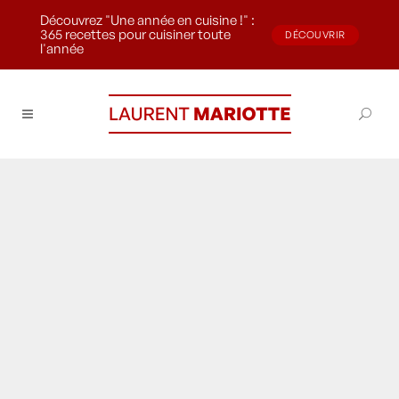
Découvrez "Une année en cuisine !" :
365 recettes pour cuisiner toute
DÉCOUVRIR
l'année