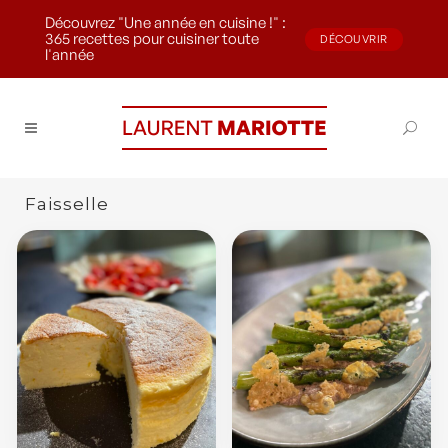
Découvrez "Une année en cuisine !" :
365 recettes pour cuisiner toute
DÉCOUVRIR
l'année
Faisselle