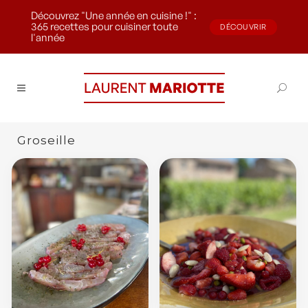
Découvrez "Une année en cuisine !" :
365 recettes pour cuisiner toute
DÉCOUVRIR
l'année
Groseille