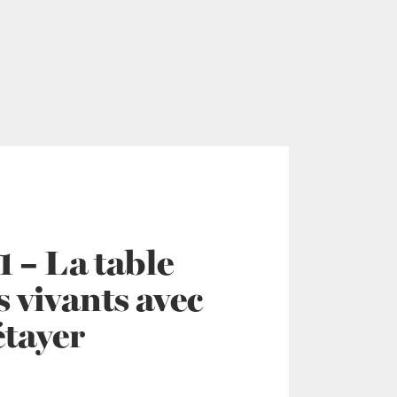
 – La table
 vivants avec
tayer