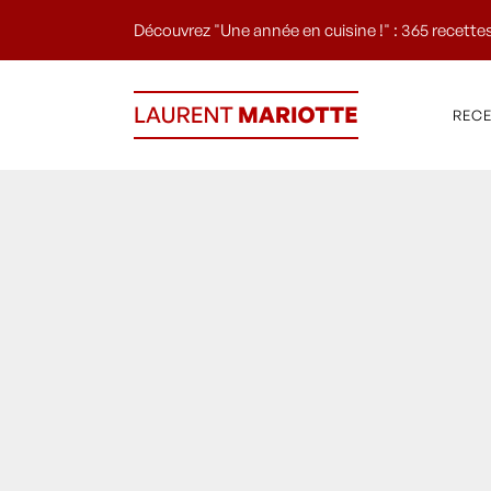
Découvrez "Une année en cuisine !" : 365 recettes
REC