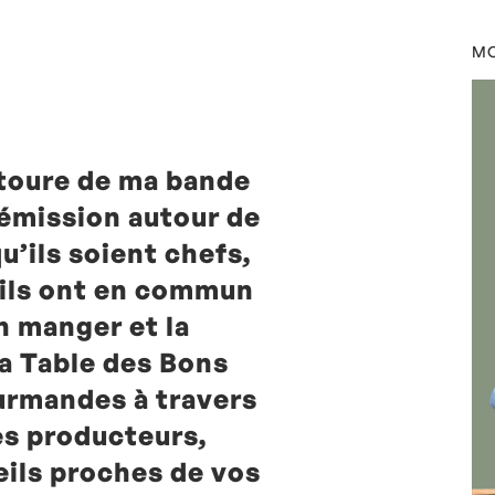
urent Mariotte
0
MO
toure de ma bande
 émission autour de
qu’ils soient chefs,
, ils ont en commun
n manger et la
la Table des Bons
urmandes à travers
es producteurs,
eils proches de vos