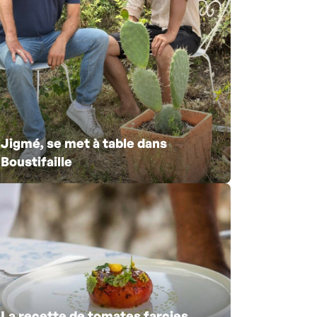
Jigmé, se met à table dans
Boustifaille
La recette de tomates farcies