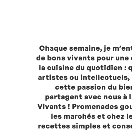
Posté à 10:37h
in
- Radio -
,
europe1
by
La
Commentaires
Chaque semaine, je m’en
de bons vivants pour une
la cuisine du quotidien : 
artistes ou intellectuels
cette passion du bie
partagent avec nous à 
Vivants ! Promenades go
les marchés et chez l
recettes simples et cons