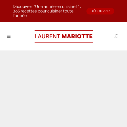
Découvrez "Une année en cuisine !" :
365 recettes pour cuisiner toute
DÉCOUVRIR
l'année