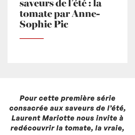
saveurs de l’été : la
tomate par Anne-
Sophie Pic
Pour cette première série
Posté à 09:25h
in
- Actualités -
,
- Radio -
by
Laurent Mariotte
0 Commentaires
consacrée aux saveurs de l’été,
Laurent Mariotte nous invite à
redécouvrir la tomate, la vraie,