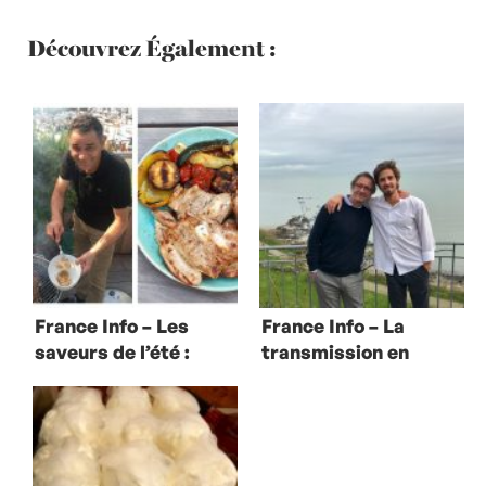
Découvrez Également :
France Info – Les
France Info – La
saveurs de l’été :
transmission en
le barbecue par
cuisine avec
Hugo Desnoyer
Olivier & Hugo
Roellinger