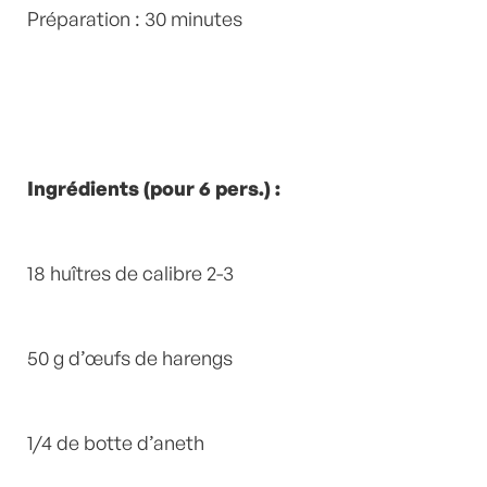
home
Préparation : 30 minutes
by
Laurent Mariotte
0 Commentaires
Ingrédients (pour 6 pers.) :
18 huîtres de calibre 2-3
50 g d’œufs de harengs
1/4 de botte d’aneth