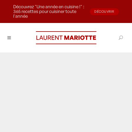
Découvrez "Une année en cuisine !" :
365 recettes pour cuisiner toute
DÉCOUVRIR
l'année