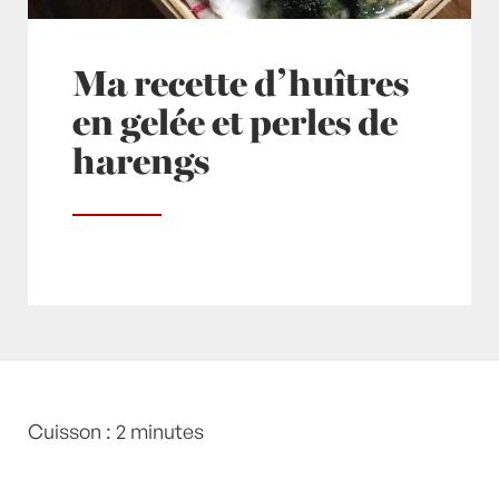
Ma recette d’huîtres
en gelée et perles de
harengs
Posté à 20:40h
Cuisson : 2 minutes
in
- NOEL -
,
- Petits plats en
équilibre -
,
- Recette -
,
Agar-agar
,
Aneth
,
HIVER
,
Huîtres
,
Oeufs de harengs
,
Pomme
,
recette-