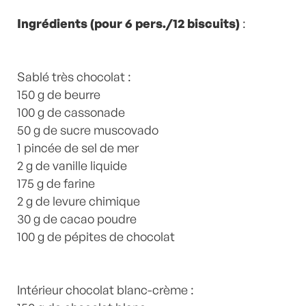
version maison
,
Muscovado
,
Pâtisserie
,
recette-
home
Ingrédients (pour 6 pers./12 biscuits)
,
Recettes
,
RENTREE
,
Sucre
by
Laurent
:
Mariotte
2 Commentaires
Sablé très chocolat :
150 g de beurre
100 g de cassonade
50 g de sucre muscovado
1 pincée de sel de mer
2 g de vanille liquide
175 g de farine
2 g de levure chimique
30 g de cacao poudre
100 g de pépites de chocolat
Intérieur chocolat blanc-crème :