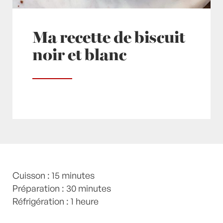
Ma recette de biscuit
noir et blanc
Posté à 09:35h
Cuisson : 15 minutes
in
- Petits plats en équilibre -
,
-
Recette -
Préparation : 30 minutes
,
AUTOMNE
,
Beurre
,
Biscuit
,
Biscuits
,
Chocolat
Réfrigération : 1 heure
,
chocolat blanc
,
Crème
,
Crème
fraîche
,
Desserts
,
Enfants
,
Gâteaux industriels