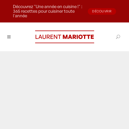
Découvrez "Une année en cuisine !" :
365 recettes pour cuisiner toute
DÉCOUVRIR
l'année