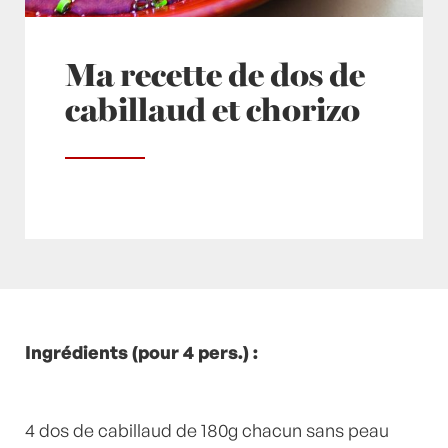
Ma recette de dos de
cabillaud et chorizo
Posté à 11:50h
Ingrédients (pour 4 pers.) :
in
- Recette -
,
Cabillaud
,
Chorizo
,
Citron
,
huile
,
Poivre
,
Pommes de terre
,
sel
,
Thym
by
Laurent Mariotte
7 Commentaires
4 dos de cabillaud de 180g chacun sans peau