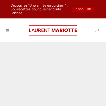
Découvrez "Une année en cuisine !" :
365 recettes pour cuisiner toute
DÉCOUVRIR
l'année